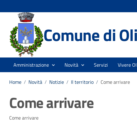
Comune di Ol
Amministrazione
Novità
Servizi
Vivere O
Home
/
Novità
/
Notizie
/
Il territorio
/
Come arrivare
Come arrivare
Dettagli della notizia
Come arrivare