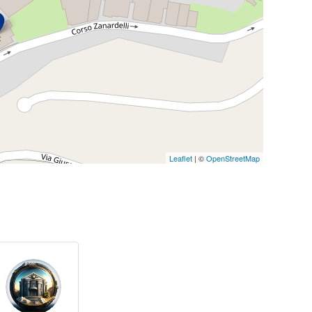
Leaflet
| ©
OpenStreetMap