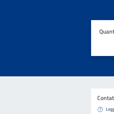
Quant
Valuta da 
Contat
Legg