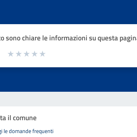
o sono chiare le informazioni su questa pagin
1 a 5 stelle la pagina
Valuta 1 stelle su 5
Valuta 2 stelle su 5
Valuta 3 stelle su 5
Valuta 4 stelle su 5
Valuta 5 stelle su 5
ta il comune
i le domande frequenti