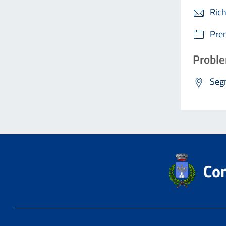
Rich
Pre
Proble
Segn
Com