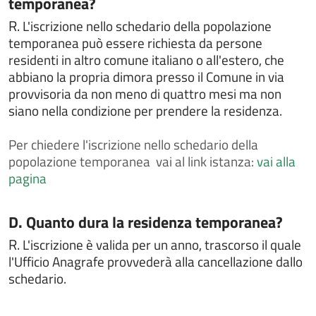
temporanea?
Chiedere un interpello
R.
L'iscrizione nello schedario della popolazione
Chiedere un rimborso per erroneo versamento
temporanea può essere richiesta da persone
residenti in altro comune italiano o all'estero, che
Comunicare i dati del conducente o del locatario a
seguito di un accertamento di violazione
abbiano la propria dimora presso il Comune in via
provvisoria da non meno di quattro mesi ma non
Contestazioni e ricorsi a verbali o atti di
siano nella condizione per prendere la residenza.
accertamento
Contributo per il superamento e l'eliminazione di
Per
chiedere l'iscrizione nello schedario della
barriere architettoniche in edifici privati
popolazione temporanea vai al link istanza:
vai alla
Contributo per l’acquisto di libri di testo
pagina
Costituire un'unione civile
Denuncia di smarrimento sottrazione distruzione
Categoria:
D. Quanto dura la residenza temporanea?
carta di circolazione o patente di guida
R.
L'iscrizione è valida per un anno, trascorso il quale
Depositare o ritirare le disposizioni anticipate di
l'Ufficio Anagrafe provvederà alla cancellazione dallo
trattamento (DAT)
schedario.
Dichiarare l'avvenuta riconciliazione con il coniuge
Dichiarare l'esatta indicazione del nome composto da