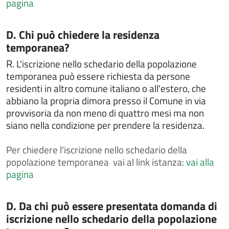
pagina
cremazione
Chiedere l'autorizzazione alla esumazione,
estumulazione o traslazione
Categoria:
D. Chi può chiedere la residenza
temporanea?
Chiedere la cittadinanza italiana
Chiedere la concessione di spazi comunali per
R.
L'iscrizione nello schedario della popolazione
attività culturali o sportive
temporanea può essere richiesta da persone
residenti in altro comune italiano o all'estero, che
Chiedere la concessione, il rinnovo e/o la rinuncia di
loculo od ossario
abbiano la propria dimora presso il Comune in via
provvisoria da non meno di quattro mesi ma non
Chiedere la concessione, il rinnovo e/o la rinuncia di
loculo od ossario
siano nella condizione per prendere la residenza.
Chiedere la consultazione e la copia delle liste
Per
chiedere l'iscrizione nello schedario della
elettorali
popolazione temporanea vai al link istanza:
vai alla
Chiedere la legalizzazione di fotografia
pagina
Chiedere la pubblicazione di matrimonio
Chiedere la rettifica di dati anagrafici in atti di stato
Categoria:
D. Da chi può essere presentata domanda di
civile
iscrizione nello schedario della popolazione
Chiedere la sepoltura nei cimiteri comunali