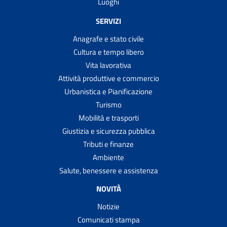
Trasportare cadaveri, ceneri o resti mortali all'estero
Luoghi
Trasportare salme, cadaveri, ceneri o resti mortali
SERVIZI
all'interno del territorio italiano
Anagrafe e stato civile
Trasporto scolastico scuolabus
Cultura e tempo libero
Votare al proprio domicilio
Vita lavorativa
Votare presso ospedali, case di riposo e carceri
Attività produttive e commercio
Urbanistica e Pianificazione
Turismo
Mobilità e trasporti
Giustizia e sicurezza pubblica
Tributi e finanze
Ambiente
Salute, benessere e assistenza
NOVITÀ
Notizie
Comunicati stampa