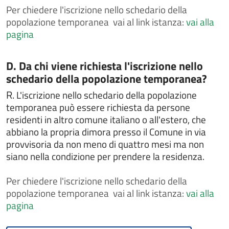
più elementi
Per
chiedere l'iscrizione nello schedario della
popolazione temporanea vai al link istanza:
Dichiarazione di dimora abituale per cittadini
vai alla
extracomunitari
pagina
Dissequestro di veicoli sequestrati perchè sprovvisti
di assicurazione
Categoria:
D. Da chi viene richiesta l'iscrizione nello
Donazione degli organi
schedario della popolazione temporanea?
FAQ
R.
L'iscrizione nello schedario della popolazione
Gestire un'area verde
temporanea può essere richiesta da persone
residenti in altro comune italiano o all'estero, che
IMU - Imposta Municipale Unica
abbiano la propria dimora presso il Comune in via
Intrattenimenti, spettacoli, eventi e manifestazioni
provvisoria da non meno di quattro mesi ma non
Iscriversi all'albo comunale delle associazioni
siano nella condizione per prendere la residenza.
Iscriversi o cancellarsi dall'albo degli scrutatori
Per
chiedere l'iscrizione nello schedario della
Iscriversi o cancellarsi dall'albo dei giudici popolari
popolazione temporanea vai al link istanza:
vai alla
Iscriversi o cancellarsi dall'albo dei presidenti di
pagina
seggio