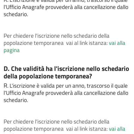
Chiedere il rilascio di certificati ed estratti di atti di
l'Ufficio Anagrafe provvederà alla cancellazione dallo
stato civile
schedario.
Chiedere il rilascio di certificati ed estratti di leva
militare
Chiedere il rilascio di certificato di iscrizione alle liste
Per
chiedere l'iscrizione nello schedario della
elettorali
popolazione temporanea vai al link istanza:
vai alla
pagina
Chiedere il rilascio di copia integrale di atti di stato
civile
Chiedere il rilascio o il rinnovo della carta d'identità
Categoria:
D. Che validità ha l'iscrizione nello schedario
elettronica
della popolazione temporanea?
Chiedere il voto assistito
R.
L'iscrizione è valida per un anno, trascorso il quale
Chiedere l'assegnazione del numero civico
l'Ufficio Anagrafe provvederà alla cancellazione dallo
schedario.
Chiedere l'attestazione di soggiorno permanente per
i cittadini comunitari
Chiedere l'attribuzione del cognome materno al
momento della nascita
Per
chiedere l'iscrizione nello schedario della
popolazione temporanea vai al link istanza:
vai alla
Chiedere l'autorizzazione al trasporto e alla