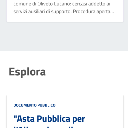
Addetto ai servizi ausiliari di
comune di Oliveto Lucano: cercasi addetto ai
supporto.
servizi ausiliari di supporto. Procedura aperta
fino al 19 aprile, a tempo pieno e
indeterminato.
Esplora
DOCUMENTO PUBBLICO
"Asta Pubblica per