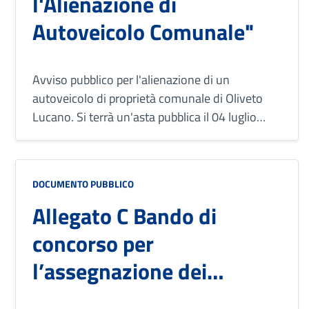
l'Alienazione di
Autoveicolo Comunale"
Avviso pubblico per l'alienazione di un
autoveicolo di proprietà comunale di Oliveto
Lucano. Si terrà un'asta pubblica il 04 luglio
2023 per la vendita di un'autobus Ford Transit.
Il prezzo base d'asta è di 3.500€ e le spese per il
trasporto e altre operazioni successive sono a
DOCUMENTO PUBBLICO
carico dell'acquirente. Il Comune non sarà
Allegato C Bando di
responsabile una volta consegnato il veicolo.
concorso per
l’assegnazione dei
contributi 2022 per il