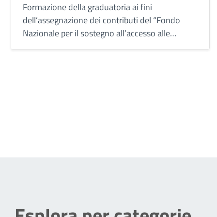
pagamento dei canoni di
Formazione della graduatoria ai fini
dell’assegnazione dei contributi del “Fondo
locazione 2021
Nazionale per il sostegno all’accesso alle
abitazioni in locazione”
Esplora per categorie