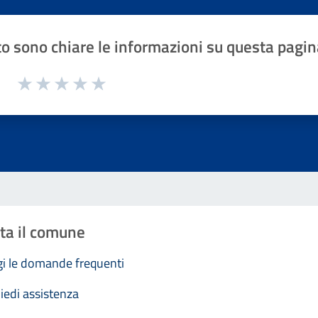
o sono chiare le informazioni su questa pagin
1 a 5 stelle la pagina
Valuta 1 stelle su 5
Valuta 2 stelle su 5
Valuta 3 stelle su 5
Valuta 4 stelle su 5
Valuta 5 stelle su 5
ta il comune
i le domande frequenti
iedi assistenza