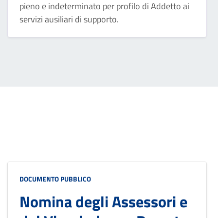
per profilo di Addetto ai servizi
pieno e indeterminato per profilo di Addetto ai
ausiliari di supporto.
servizi ausiliari di supporto.
DOCUMENTO PUBBLICO
Nomina degli Assessori e