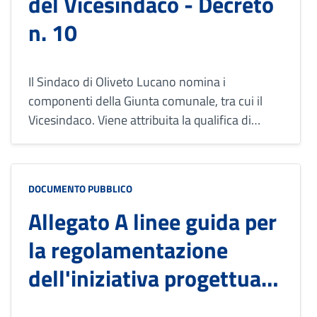
del Vicesindaco - Decreto
n. 10
Il Sindaco di Oliveto Lucano nomina i
componenti della Giunta comunale, tra cui il
Vicesindaco. Viene attribuita la qualifica di
Vicesindaco all'assessore Franca D'Angelo e
vengono assegnate le deleghe ai due assessori
D'Angelo e Luigi Auletta.
DOCUMENTO PUBBLICO
Allegato A linee guida per
la regolamentazione
dell'iniziativa progettuale
di recupero e