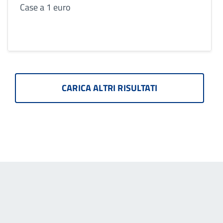
valorizzazione del centro
Case a 1 euro
abiatto
CARICA ALTRI RISULTATI