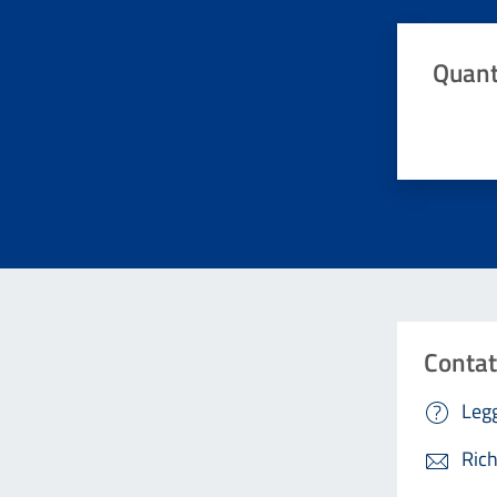
Quant
Valuta da 
Contat
Legg
Rich