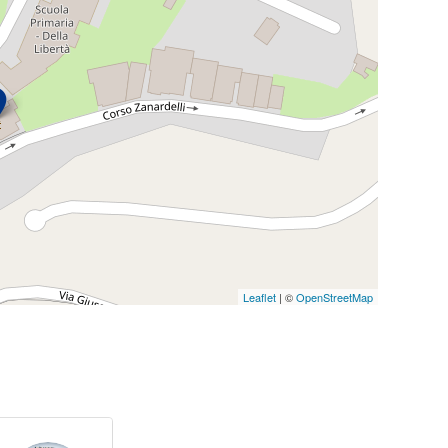
Leaflet
| ©
OpenStreetMap