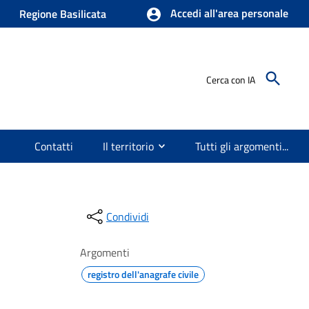
Accedi all'area personale
Regione Basilicata
Cerca con IA
Contatti
Il territorio
Tutti gli argomenti...
Condividi
Argomenti
registro dell'anagrafe civile