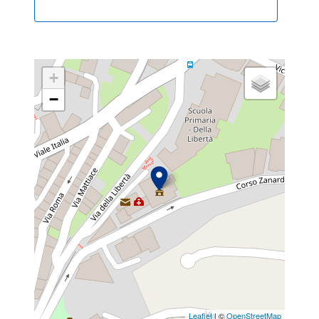
+
−
Leaflet
| ©
OpenStreetMap