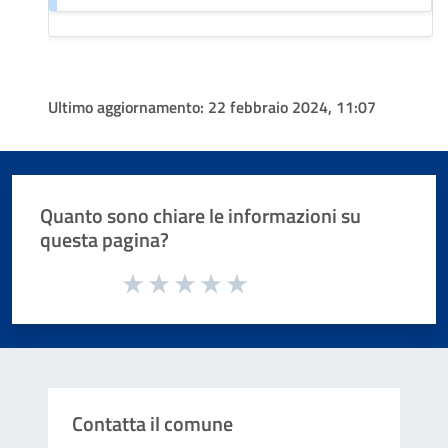
Ultimo aggiornamento:
22 febbraio 2024, 11:07
Quanto sono chiare le informazioni su
questa pagina?
Valuta da 1 a 5 stelle la pagina
Valuta 1 stelle su 5
Valuta 2 stelle su 5
Valuta 3 stelle su 5
Valuta 4 stelle su 5
Valuta 5 stelle su 5
Contatta il comune