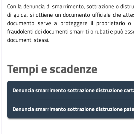
Con la denuncia di smarrimento, sottrazione o distruz
di guida, si ottiene un documento ufficiale che atte
documento serve a proteggere il proprietario o il
fraudolenti dei documenti smarriti o rubati e può ess
documenti stessi.
Tempi e scadenze
Denuncia smarrimento sottrazione distruzione carta
5
Denuncia smarrimento sottrazione distruzione pate
Presa in carico
Dopo aver presentato la tua richiesta, il c
giorni
5
tua domanda in 5 giorni.
Presa in carico