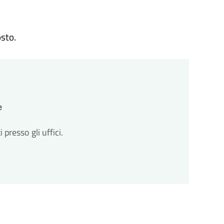
omune avvia il procedimento e prenderà in carico la
zioni
osto.
cessarie integrazioni. Il comune ti invierà una
ll'avvio del procedimento.
zioni
cessarie integrazioni. Il comune ti invierà una
ll'avvio del procedimento.
to
e
so entro un massimo di 30 giorni dalla
resso gli uffici.
to
so entro un massimo di 30 giorni dalla