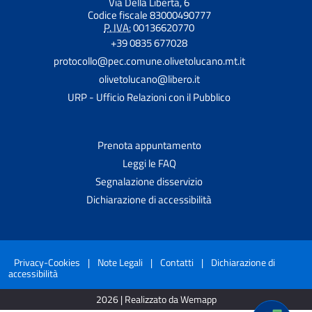
Via Della Libertà, 6
Codice fiscale 83000490777
P. IVA:
00136620770
+39 0835 677028
protocollo@pec.comune.olivetolucano.mt.it
olivetolucano@libero.it
URP - Ufficio Relazioni con il Pubblico
Prenota appuntamento
Leggi le FAQ
Segnalazione disservizio
Dichiarazione di accessibilità
Privacy-Cookies
|
Note Legali
|
Contatti
|
Dichiarazione di
accessibilità
2026 | Realizzato da Wemapp