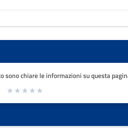
o sono chiare le informazioni su questa pagin
1 a 5 stelle la pagina
Valuta 1 stelle su 5
Valuta 2 stelle su 5
Valuta 3 stelle su 5
Valuta 4 stelle su 5
Valuta 5 stelle su 5