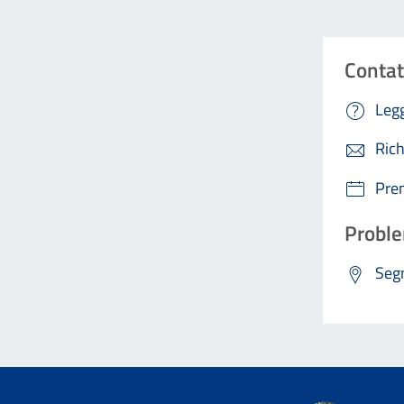
Contat
Legg
Rich
Pre
Proble
Segn