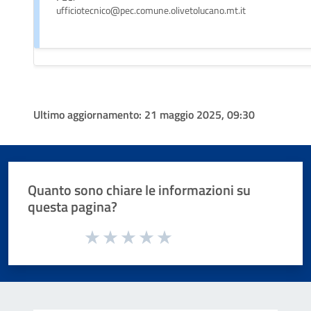
ufficiotecnico@pec.comune.olivetolucano.mt.it
Ultimo aggiornamento:
21 maggio 2025, 09:30
Quanto sono chiare le informazioni su
questa pagina?
Valuta da 1 a 5 stelle la pagina
Valuta 1 stelle su 5
Valuta 2 stelle su 5
Valuta 3 stelle su 5
Valuta 4 stelle su 5
Valuta 5 stelle su 5