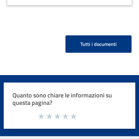
Tutti i documenti
Quanto sono chiare le informazioni su
questa pagina?
Valuta da 1 a 5 stelle la pagina
Valuta 1 stelle su 5
Valuta 2 stelle su 5
Valuta 3 stelle su 5
Valuta 4 stelle su 5
Valuta 5 stelle su 5