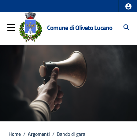
Comune di Oliveto Lucano
Home
/
Argomenti
/
Bando di gara